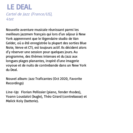
LE DEAL
Cartel de Jazz (France/US),
4tet
Nouvelle aventure musicale réunissant parmi les
meilleurs jazzmen français qui lors d’un séjour à New
York apprennent que le légendaire studio de Van
Gelder, où a été enregistrée la plupart des sorties Blue
Note, Verve et CTI, est toujours actif. Ils décident alors
d’y réserver une session pour quelques jours. Au
programme, des thèmes intenses et du Jazz aux
longues plages planantes, inspiré d’une imagerie
voyoue et de nuits de contrebande dans un New York
du Deal.
Nouvel album: Jazz Traficantes (Oct 2020, Favorite
Recordings)
Line-Up: Florian Pellissier (piano, fender rhodes),
Yoann Loustalot (bugle), Théo Girard (contrebasse) et
Malick Koly (batterie).