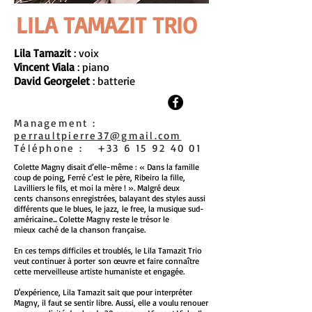
LILA TAMAZIT TRIO
Lila Tamazit
: voix
Vincent Viala
: piano
David Georgelet
: batterie
Management :
perraultpierre37@gmail.com
Téléphone :
+33 6 15 92 40 01
Colette Magny disait d’elle-même : « Dans la famille
coup de poing, Ferré c’est
le père, Ribeiro la fille,
Lavilliers le fils, et moi la mère ! ». Malgré deux
cents
chansons enregistrées, balayant des styles aussi
différents que le blues, le jazz,
le free, la musique sud-
américaine... Colette Magny reste le trésor le
mieux
caché de la chanson française.
En ces temps difficiles et troublés, le Lila Tamazit Trio
veut continuer à porter
son œuvre et faire connaître
cette merveilleuse artiste humaniste et engagée.
D'expérience, Lila Tamazit sait que pour interpréter
Magny, il faut se sentir libre.
Aussi, elle a voulu renouer