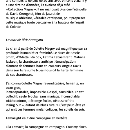
une complicité de plus de 20 ans avec Vincent Viala.
Il y
a une dizaine d'années, ils avaient déjà créé
«Collection Magny». Il ne
manquait plus que l'étincelle
de David Georgelet, féru de jazz et de
musique
africaine, véritable catalyseur, pour propulser
cette musique toute percussive à
la hauteur de l'esprit
de Colette.
Le mot de Dick Annegarn
Le chanté parlé de Colette Magny est magnifique par sa
profonde humanité et
feminité. Le blues de Bessie
Smith, d’Odetta, Ida Cox, Fatima Tabaamrant,
Mahalia
Jackson, la chanteuse a anticipé l’émancipation
d’autant de femmes
haut en couleurs. Angela Davis
dans son livre sur le blues nous dit la fierté
féminine
de ces chanteuses.
J’ai connu Colette Magny revendicatrice, fumante, un
cœur gros,
intransportable, impossible. Gospel, sans bible. Chant
collectif, seule. Nouba,
sans mariage. Inconsolable.
«Melocoton», «Strange fruit», «House of the
Rising
Sun», autant de blues ruraux. C’est peut-être ça
qui unit ces femmes
mélancoliques, les soleils du soir.
Tamazight veut dire campagne en berbère.
Lila Tamazit, la campagne en campagne.
Country blues.